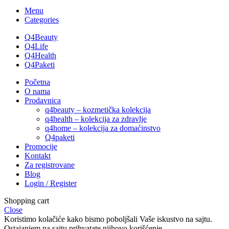
Menu
Categories
Q4Beauty
Q4Life
Q4Health
Q4Paketi
Početna
O nama
Prodavnica
q4beauty – kozmetička kolekcija
q4health – kolekcija za zdravlje
q4home – kolekcija za domaćinstvo
Q4paketi
Promocije
Kontakt
Za registrovane
Blog
Login / Register
Shopping cart
Close
Koristimo kolačiće kako bismo poboljšali Vaše iskustvo na sajtu.
Ostajanjem na sajtu prihvatate njihovo korišćenje.