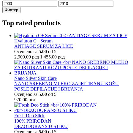
Минимална
Максимална
цена
цена
Филтер
Top rated products
Hyaluron C+ Serum
ANTIAGE SERUM ZA LICE
Ocenjeno sa
5.00
od 5
Оригинална
Тренутна
2,909.00
рсд
1,455.00
рсд
цена
цена
је
је:
била:
1,455.00 рсд.
2,909.00 рсд.
Nano Silver Skin Care
NANO SREBRNO MLEKO ZA IRITIRANU KOŽU
POSLE DEPILACIJE I BRIJANJA
Ocenjeno sa
5.00
od 5
970.00
рсд
Fresh Deo Stick
100% PRIRODAN
DEZODORANS U STIKU
Ocenjeno sa
5.00
od 5