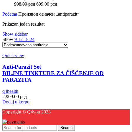
Оригинална
Тренутна
998.00
рсд
699.00
рсд
цена
цена
Početna
Производ oзначен „antiparazit“
је
је:
била:
699.00 рсд.
Prikazan jedan rezultat
998.00 рсд.
Show sidebar
Show
9
12
18
24
Quick view
Anti-Parazit Set
BILJNE TINKTURE ZA ČIŠĆENJE OD
PARAZITA
q4health
2,909.00
рсд
Dodaj u korpu
Copyright © Q4you 2023
Search