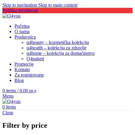
Skip to navigation
Skip to main content
Politika privatnosti
Početna
O nama
Prodavnica
q4beauty – kozmetička kolekcija
q4health – kolekcija za zdravlje
q4home – kolekcija za domaćinstvo
Q4paketi
Promocije
Kontakt
Za registrovane
Blog
0
items
/
0.00
рсд
Menu
0
items
Close
Filter by price