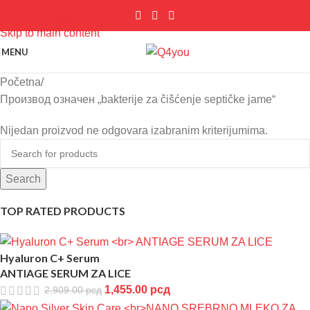
Skip to navigation
Skip to main content
MENU
Početna
Производ oзначен „bakterije za čišćenje septičke jame“
Nijedan proizvod ne odgovara izabranim kriterijumima.
Search
TOP RATED PRODUCTS
Hyaluron C+ Serum
ANTIAGE SERUM ZA LICE
1,455.00
рсд
2,909.00
рсд