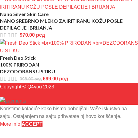
Nano Silver Skin Care
NANO SREBRNO MLEKO ZA IRITIRANU KOŽU POSLE
DEPILACIJE I BRIJANJA
970.00
рсд
Fresh Deo Stick
100% PRIRODAN
DEZODORANS U STIKU
699.00
рсд
998.00
рсд
Copyright © Q4you 2023
Koristimo kolačiće kako bismo poboljšali Vaše iskustvo na
sajtu. Ostajanjem na sajtu prihvatate njihovo korišćenje.
More info
ACCEPT