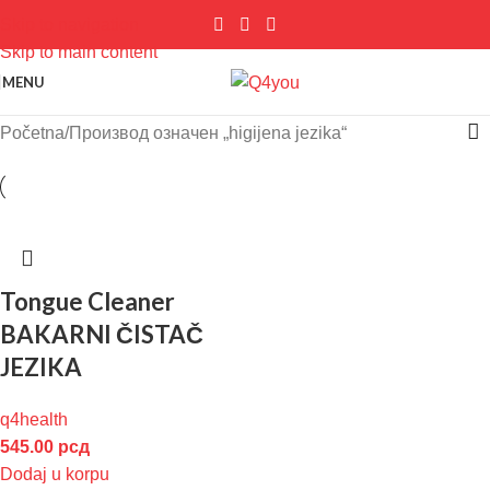
Skip to navigation
Skip to main content
MENU
Početna
Производ oзначен „higijena jezika“
Tongue Cleaner
BAKARNI ČISTAČ
JEZIKA
q4health
545.00
рсд
Dodaj u korpu