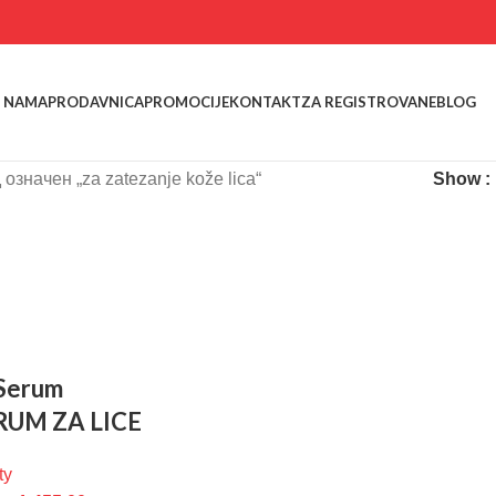
 NAMA
PRODAVNICA
PROMOCIJE
KONTAKT
ZA REGISTROVANE
BLOG
oзначен „za zatezanje kože lica“
Show
 Serum
RUM ZA LICE
ty