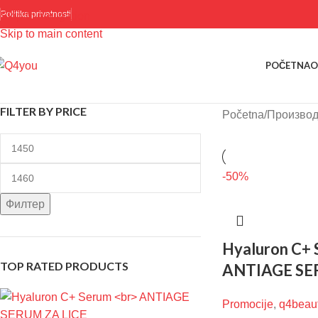
Politika privatnosti
Skip to navigation
Skip to main content
POČETNA
O
FILTER BY PRICE
Početna
Производ 
-50%
Филтер
Hyaluron C+
TOP RATED PRODUCTS
ANTIAGE SE
Promocije
,
q4beau