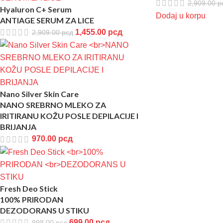
2,909.00
р
Hyaluron C+ Serum
Dodaj u korpu
ANTIAGE SERUM ZA LICE
1,455.00
рсд
2,909.00
рсд
Nano Silver Skin Care
NANO SREBRNO MLEKO ZA
IRITIRANU KOŽU POSLE DEPILACIJE I
BRIJANJA
970.00
рсд
Fresh Deo Stick
100% PRIRODAN
DEZODORANS U STIKU
699.00
рсд
998.00
рсд