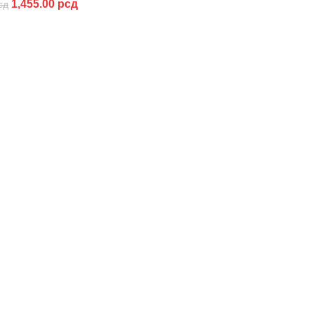
1,455.00
рсд
сд