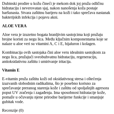
Dubinski prodire u kožu čineći je mekom dok joj pruža odličnu
hidrataciju i neverovatan sjaj, nakon nanošenja koža postaje
baršunasta. Stvara zaštitnu barijeru na koži i tako sprečava nastanak
bakterijskih infekcija i pojavu akni.
ALOE VERA
Aloe vera je izuzetno bogata hranljivim sastojcima koji pružaju
brojne koristi za negu lica. Među ključnim komponentama koje se
nalaze u aloe veri su vitamini A, C i E, hijaluron i kolagen.
Kombinacija ovih sastojaka čini aloe veru idealnim sastojkom za
negu lica, pružajući sveobuhvatnu hidrataciju, regeneraciju,
antioksidativnu zaštitu i umirivanje iritacija.
Vitamin
E
E-vitamin pruža zaštitu koži od oksidativnog stresa i oštećenja
izazvanih slobodnim radikalima, što je posebno korisno za
sprečavanje preranog starenja kože i zaštitu od spoljašnjih agresora
poput UV zračenja i zagađenja. Ima sposobnost hidratacije kože,
pomaže u očuvanju njene prirodne barijerne funkcije i smanjuje
gubitak vode.
Recenzije (0)