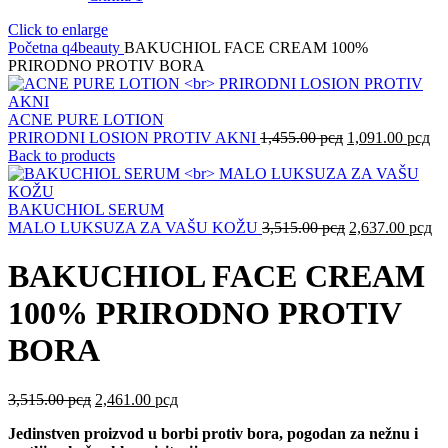
Click to enlarge
Početna
q4beauty
BAKUCHIOL FACE CREAM 100%
PRIRODNO PROTIV BORA
ACNE PURE LOTION
Оригинална
Тр
PRIRODNI LOSION PROTIV AKNI
1,455.00
рсд
1,091.00
рсд
цена
це
Back to products
је
је:
била:
1,
1,455.00 рсд.
BAKUCHIOL SERUM
Оригинална
Тр
MALO LUKSUZA ZA VAŠU KOŽU
3,515.00
рсд
2,637.00
рсд
цена
це
је
је:
BAKUCHIOL FACE CREAM
била:
2,
3,515.00 рсд.
100% PRIRODNO PROTIV
BORA
Оригинална
Тренутна
3,515.00
рсд
2,461.00
рсд
цена
цена
Jedinstven proizvod u borbi protiv bora, pogodan za nežnu i
је
је: