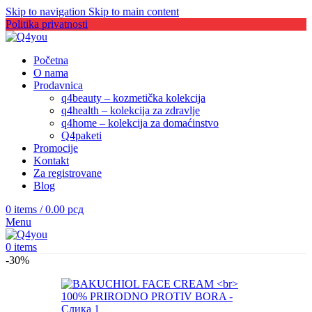
Skip to navigation
Skip to main content
Politika privatnosti
Početna
O nama
Prodavnica
q4beauty – kozmetička kolekcija
q4health – kolekcija za zdravlje
q4home – kolekcija za domaćinstvo
Q4paketi
Promocije
Kontakt
Za registrovane
Blog
0
items
/
0.00
рсд
Menu
0
items
-30%