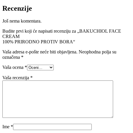
Recenzije
Još nema komentara.
Budite prvi koji će napisati recenziju za „BAKUCHIOL FACE
CREAM
100% PRIRODNO PROTIV BORA“
Vaša adresa e-pošte neće biti objavljena.
Neophodna polja su
označena
*
Vaša ocena
*
Vaša recenzija
*
Ime
*