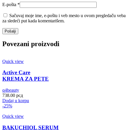
E-pošta
*
Sačuvaj moje ime, e-poštu i veb mesto u ovom pregledaču veba
za sledeći put kada komentarišem.
Povezani proizvodi
Quick view
Active Care
KREMA ZA PETE
q4beauty
738.00
рсд
Dodaj u korpu
-25%
Quick view
BAKUCHIOL SERUM