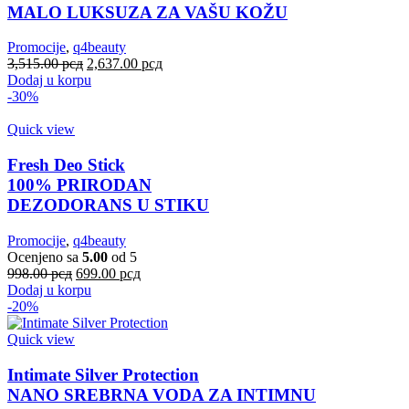
MALO LUKSUZA ZA VAŠU KOŽU
Promocije
,
q4beauty
Оригинална
Тренутна
3,515.00
рсд
2,637.00
рсд
цена
цена
Dodaj u korpu
је
је:
-30%
била:
2,637.00 рсд.
3,515.00 рсд.
Quick view
Fresh Deo Stick
100% PRIRODAN
DEZODORANS U STIKU
Promocije
,
q4beauty
Ocenjeno sa
5.00
od 5
Оригинална
Тренутна
998.00
рсд
699.00
рсд
цена
цена
Dodaj u korpu
је
је:
-20%
била:
699.00 рсд.
998.00 рсд.
Quick view
Intimate Silver Protection
NANO SREBRNA VODA ZA INTIMNU