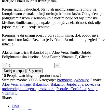
osetljivu kožu sklonu iritacijama.
била:
2,461.00 рсд.
3,515.00 рсд.
Krema sadrži bakuchiol, blagu ali moćnu zamenu retinolu, sa
kompleksom ekstrakata koji umiruju iritiranu kožu. Obogaćena je
poliglutaminskom kiselinom koja hidrira bolje od hijaluronske
kiseline. Smilje smanjuje upale i poboljšava elastičnost, dok ulje
jojobe regulise lučenje sebuma.
Kreirana je da smanji pojavu bora i finih linija, dok poboljšava
teksturu i ton kože. Rezultat je čvršća koža mladolikog izgleda bez
iritacija.
Aktivni sastojci:
Bakučiol ulje, Aloe Vera, Smilje, Jojoba,
Poliglutaminska kiselina, Shea Butter, Vitamin E, Glicerin
BAKUCHIOL
FACE
Dodaj u korpu
Buy now
CREAM
16
People watching this product now!
100%
Šifra proizvoda:
30035
Kategorije:
Promocije
,
q4beauty
Oznake:
PRIRODNO
Aloe Vera
,
antiage
,
Bakuchiol
,
Bakučiol
,
Jojoba ulje
,
povećava
PROTIV
proizvodnju kolagena
,
protiv bora
,
Psoralea Corilifolia
,
smilje
,
BORA
Vitamin E
količina
Share:
Opis