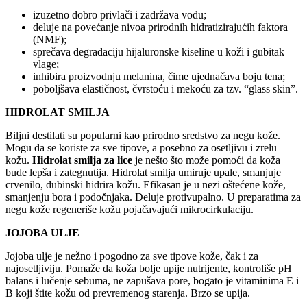
izuzetno dobro privlači i zadržava vodu;
deluje na povećanje nivoa prirodnih hidratizirajućih faktora
(NMF);
sprečava degradaciju hijaluronske kiseline u koži i gubitak
vlage;
inhibira proizvodnju melanina, čime ujednačava boju tena;
poboljšava elastičnost, čvrstoću i mekoću za tzv. “glass skin”.
HIDROLAT SMILJA
Biljni destilati su popularni kao prirodno sredstvo za negu kože.
Mogu da se koriste za sve tipove, a posebno za osetljivu i zrelu
kožu.
Hidrolat smilja za lice
je nešto što može pomoći da koža
bude lepša i zategnutija. Hidrolat smilja umiruje upale, smanjuje
crvenilo, dubinski hidrira kožu. Efikasan je u nezi oštećene kože,
smanjenju bora i podočnjaka. Deluje protivupalno. U preparatima za
negu kože regeneriše kožu pojačavajući mikrocirkulaciju.
JOJOBA ULJE
Jojoba ulje je nežno i pogodno za sve tipove kože, čak i za
najosetljiviju. Pomaže da koža bolje upije nutrijente, kontroliše pH
balans i lučenje sebuma, ne zapušava pore, bogato je vitaminima E i
B koji štite kožu od prevremenog starenja. Brzo se upija.