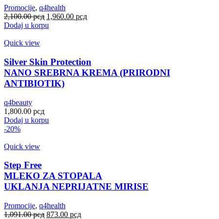
Promocije
,
q4health
Оригинална
Тренутна
2,100.00
рсд
1,960.00
рсд
цена
цена
Dodaj u korpu
је
је:
била:
1,960.00 рсд.
Quick view
2,100.00 рсд.
Silver Skin Protection
NANO SREBRNA KREMA (PRIRODNI
ANTIBIOTIK)
q4beauty
1,800.00
рсд
Dodaj u korpu
-20%
Quick view
Step Free
MLEKO ZA STOPALA
UKLANJA NEPRIJATNE MIRISE
Promocije
,
q4health
Оригинална
Тренутна
1,091.00
рсд
873.00
рсд