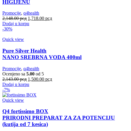
HIGIJENU
Promocije
,
q4health
Оригинална
Тренутна
2,148.00
рсд
1,718.00
рсд
цена
цена
Dodaj u korpu
је
је:
-30%
била:
1,718.00 рсд.
2,148.00 рсд.
Quick view
Pure Silver Health
NANO SREBRNA VODA 400ml
Promocije
,
q4health
Ocenjeno sa
5.00
od 5
Оригинална
Тренутна
2,143.00
рсд
1,500.00
рсд
цена
цена
Dodaj u korpu
је
је:
-7%
била:
1,500.00 рсд.
2,143.00 рсд.
Quick view
Q4 fortissimo BOX
PRIRODNI PREPARAT ZA ZA POTENCIJU
(kutija od 7 kesica)