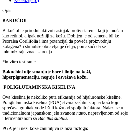
Recenzije (0)
Opis
BAKUČIOL
Bakučiol je prirodni aktivni sastojak protiv starenja koji je moćan
kao retinol, a ipak nežniji za kožu. Dobijen je od semena biljke
Psoralea Corilifolia i ima potencijal da poveća proizvodnju
kolagena* i stimuliše obnavljanje ćelija, pomažući da se
minimiziraju znaci starenja.
*in vitro testiranje
Bakuchiol ulje smanjuje bore i linije na koži,
hiperpigmentaciju, neguje i osvežava kožu.
POLIGLUTAMINSKA
KISELINA
Ova kiselina je nekoliko puta efikasnija od hijaluronske kiseline.
Poliglutaminska kiselina (PGA) stvara zaštitni sloj na koži koji
sprečava gubitak vode i štiti kožu od spoljnih faktora. Nalazi se u
tradicionalnom japanskom jelu zvanom
natto
, napravljenom od soje
i fermentiranom sa
Bacillus subtilis
.
PGA je u nezi kože zanimljiva iz niza razloga: