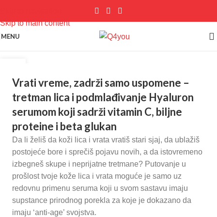
Skip to navigation
Skip to main content
MENU
04
ФЕБ
Vrati vreme, zadrži samo uspomene –
tretman lica i podmlađivanje Hyaluron
serumom koji sadrži vitamin C, biljne
proteine i beta glukan
Da li želiš da koži lica i vrata vratiš stari sjaj, da ublažiš
postojeće bore i sprečiš pojavu novih, a da istovremeno
izbegneš skupe i neprijatne tretmane? Putovanje u
prošlost tvoje kože lica i vrata moguće je samo uz
redovnu primenu seruma koji u svom sastavu imaju
supstance prirodnog porekla za koje je dokazano da
imaju ‘anti-age’ svojstva.