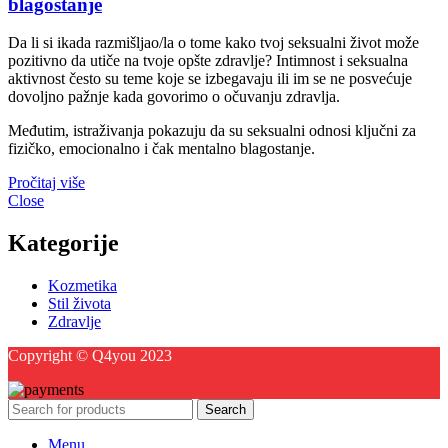
blagostanje
Da li si ikada razmišljao/la o tome kako tvoj seksualni život može
pozitivno da utiče na tvoje opšte zdravlje? Intimnost i seksualna
aktivnost često su teme koje se izbegavaju ili im se ne posvećuje
dovoljno pažnje kada govorimo o očuvanju zdravlja.
Međutim, istraživanja pokazuju da su seksualni odnosi ključni za
fizičko, emocionalno i čak mentalno blagostanje.
Pročitaj više
Close
Kategorije
Kozmetika
Stil života
Zdravlje
Copyright © Q4you 2023
Search
Menu