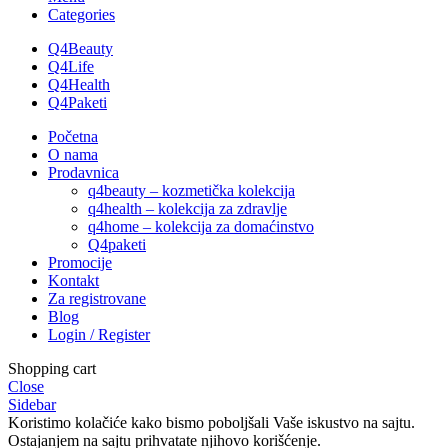
Categories
Q4Beauty
Q4Life
Q4Health
Q4Paketi
Početna
O nama
Prodavnica
q4beauty – kozmetička kolekcija
q4health – kolekcija za zdravlje
q4home – kolekcija za domaćinstvo
Q4paketi
Promocije
Kontakt
Za registrovane
Blog
Login / Register
Shopping cart
Close
Sidebar
Koristimo kolačiće kako bismo poboljšali Vaše iskustvo na sajtu.
Ostajanjem na sajtu prihvatate njihovo korišćenje.