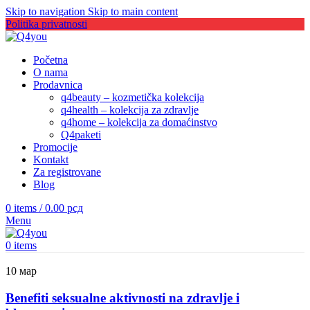
Skip to navigation
Skip to main content
Politika privatnosti
Početna
O nama
Prodavnica
q4beauty – kozmetička kolekcija
q4health – kolekcija za zdravlje
q4home – kolekcija za domaćinstvo
Q4paketi
Promocije
Kontakt
Za registrovane
Blog
0
items
/
0.00
рсд
Menu
0
items
10
мар
Benefiti seksualne aktivnosti na zdravlje i