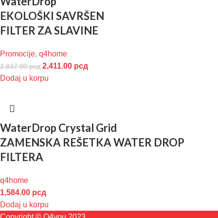
WaterDrop
EKOLOŠKI SAVRŠEN
FILTER ZA SLAVINE
Promocije
,
q4home
2,411.00
рсд
2,837.00
рсд
Dodaj u korpu
WaterDrop Crystal Grid
ZAMENSKA REŠETKA WATER DROP
FILTERA
q4home
1,584.00
рсд
Dodaj u korpu
Copyright © Q4you 2023