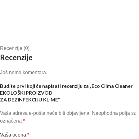
Recenzije (0)
Recenzije
Još nema komentara.
Budite prvi koji će napisati recenziju za „Eco Clima Cleaner
EKOLOŠKI PROIZVOD
ZA DEZINFEKCIJU KLIME“
Vaša adresa e-pošte neće biti objavljena.
Neophodna polja su
označena
*
Vaša ocena
*