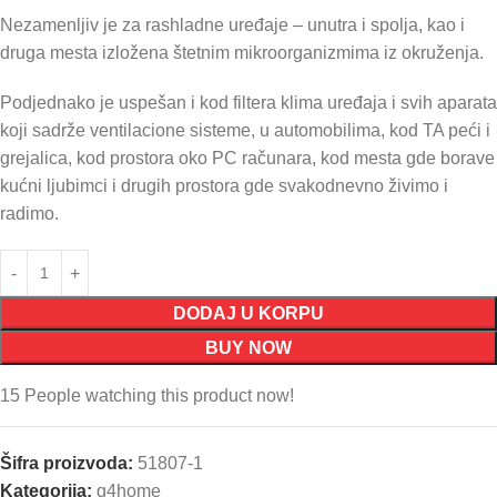
Nezamenljiv je za rashladne uređaje – unutra i spolja, kao i
druga mesta izložena štetnim mikroorganizmima iz okruženja.
Podjednako je uspešan i kod filtera klima uređaja i svih aparata
koji sadrže ventilacione sisteme, u automobilima, kod TA peći i
grejalica, kod prostora oko PC računara, kod mesta gde borave
kućni ljubimci i drugih prostora gde svakodnevno živimo i
radimo.
DODAJ U KORPU
BUY NOW
15
People watching this product now!
Šifra proizvoda:
51807-1
Kategorija:
q4home