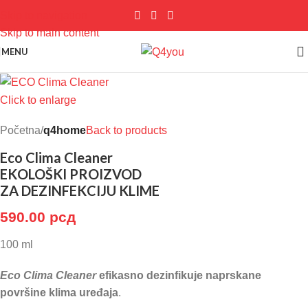
Skip to navigation
Skip to main content
MENU
Click to enlarge
Početna
q4home
Back to products
Eco Clima Cleaner
EKOLOŠKI PROIZVOD
ZA DEZINFEKCIJU KLIME
590.00
рсд
100 ml
Eco Clima Cleaner
efikasno dezinfikuje naprskane
površine klima uređaja
.