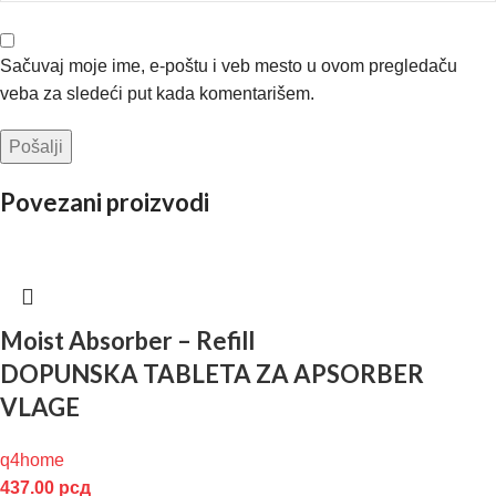
Sačuvaj moje ime, e-poštu i veb mesto u ovom pregledaču
veba za sledeći put kada komentarišem.
Povezani proizvodi
Moist Absorber – Refill
DOPUNSKA TABLETA ZA APSORBER
VLAGE
q4home
437.00
рсд