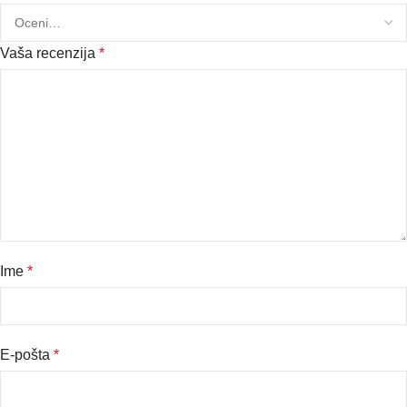
Vaša recenzija
*
Ime
*
E-pošta
*