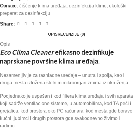
Ознаке:
čišćenje klima uređaja
,
dezinfekcija klime
,
ekološki
preparat za dezinfekciju
Share:
OPIS
RECENZIJE (0)
Opis
Eco Clima Cleaner
efikasno dezinfikuje
naprskane površine klima uređaja
.
Nezamenljiv je za rashladne uređaje – unutra i spolja, kao i
druga mesta izložena štetnim mikroorganizmima iz okruženja.
Podjednako je uspešan i kod filtera klima uređaja i svih aparata
koji sadrže ventilacione sisteme, u automobilima, kod TA peći i
grejalica, kod prostora oko PC računara, kod mesta gde borave
kućni ljubimci i drugih prostora gde svakodnevno živimo i
radimo.