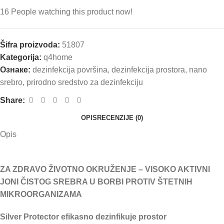
16
People watching this product now!
Šifra proizvoda:
51807
Kategorija:
q4home
Ознаке:
dezinfekcija površina
,
dezinfekcija prostora
,
nano
srebro
,
prirodno sredstvo za dezinfekciju
Share:
OPIS
RECENZIJE (0)
Opis
ZA ZDRAVO ŽIVOTNO OKRUŽENJE – VISOKO AKTIVNI
JONI ČISTOG SREBRA U BORBI PROTIV ŠTETNIH
MIKROORGANIZAMA
Silver Protector efikasno dezinfikuje prostor