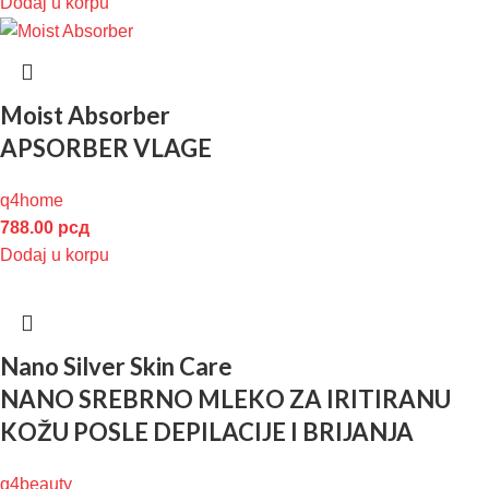
Dodaj u korpu
Moist Absorber
APSORBER VLAGE
q4home
788.00
рсд
Dodaj u korpu
Nano Silver Skin Care
NANO SREBRNO MLEKO ZA IRITIRANU
KOŽU POSLE DEPILACIJE I BRIJANJA
q4beauty