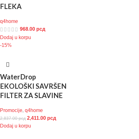
FLEKA
q4home
968.00
рсд
Dodaj u korpu
-15%
WaterDrop
EKOLOŠKI SAVRŠEN
FILTER ZA SLAVINE
Promocije
,
q4home
2,411.00
рсд
2,837.00
рсд
Dodaj u korpu