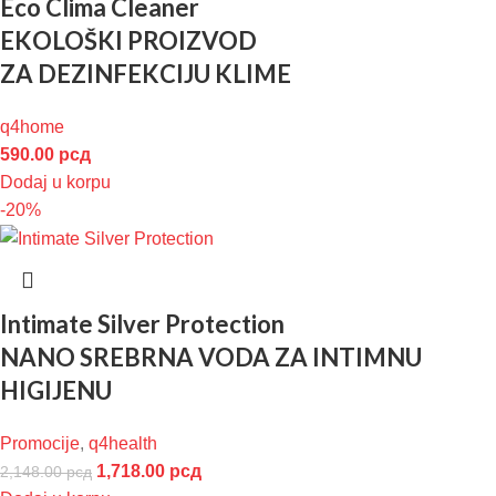
Eco Clima Cleaner
EKOLOŠKI PROIZVOD
ZA DEZINFEKCIJU KLIME
q4home
590.00
рсд
Dodaj u korpu
-20%
Intimate Silver Protection
NANO SREBRNA VODA ZA INTIMNU
HIGIJENU
Promocije
,
q4health
1,718.00
рсд
2,148.00
рсд