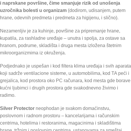
i
naprskane
površine,
čime smanjuje rizik od unošenja
uzročnika bolesti u organizam
(dodirom, udisanjem, putem
hrane, odevnih predmeta i predmeta za higijenu, i slično).
Nezamenljiv je za kuhinje, površine za pripremanje hrane,
kupatila, za rashladne uređaje – unutra i spolja, za ostave sa
hranom, podrume, skladišta i druga mesta izložena štetnim
mikroorganizmima iz okruženja.
Podjednako je uspešan i kod filtera klima uređaja i svih aparata
koji sadrže ventilacione sisteme, u automobilima, kod TA peći i
grejalica, kod prostora oko PC računara, kod mesta gde borave
kućni ljubimci i drugih prostora gde svakodnevno živimo i
radimo.
Silver Protector
neophodan je svakom domaćinstvu,
poslovnom i radnom prostoru – kancelarijama i računskim
centrima, hotelima i restoranima, magacinima i skladištima
hrane, tržnim i poslovnim centrima, ustanovama za smeštaj