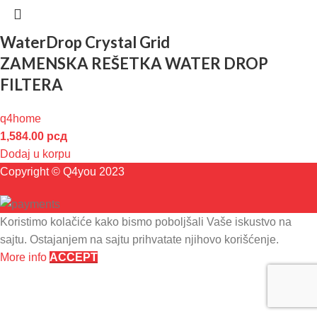
WaterDrop Crystal Grid
ZAMENSKA REŠETKA WATER DROP
FILTERA
q4home
1,584.00
рсд
Dodaj u korpu
Copyright © Q4you 2023
Koristimo kolačiće kako bismo poboljšali Vaše iskustvo na
sajtu. Ostajanjem na sajtu prihvatate njihovo korišćenje.
More info
ACCEPT