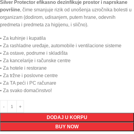
Silver Protector efikasno dezinfikuje prostor i naprskane
površine
, čime smanjuje rizik od unošenja uzročnika bolesti u
organizam (dodirom, udisanjem, putem hrane, odevnih
predmeta i predmeta za higijenu, i slično).
• Za kuhinje i kupatila
• Za rashladne uređaje, automobile i ventilacione sisteme
• Za ostave, podrume i skladišta
• Za kancelarije i računske centre
• Za hotele i restorane
• Za tržne i poslovne centre
• Za TA peći i PC računare
• Za svako domaćinstvo!
DODAJ U KORPU
BUY NOW