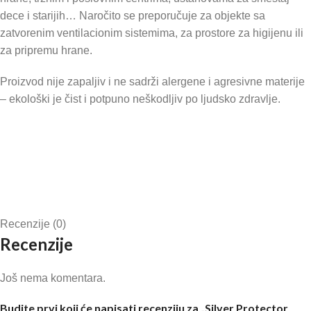
dece i starijih… Naročito se preporučuje za objekte sa
zatvorenim ventilacionim sistemima, za prostore za higijenu ili
za pripremu hrane.
Proizvod nije zapaljiv i ne sadrži alergene i agresivne materije
– ekološki je čist i potpuno neškodljiv po ljudsko zdravlje.
Recenzije (0)
Recenzije
Još nema komentara.
Budite prvi koji će napisati recenziju za „Silver Protector