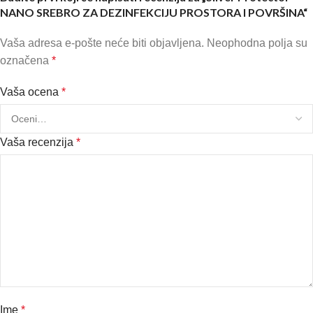
NANO SREBRO ZA DEZINFEKCIJU PROSTORA I POVRŠINA“
Vaša adresa e-pošte neće biti objavljena.
Neophodna polja su
označena
*
Vaša ocena
*
Vaša recenzija
*
Ime
*