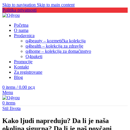
Skip to navigation
Skip to main content
Politika privatnosti
Početna
O nama
Prodavnica
q4beauty – kozmetička kolekcija
q4health – kolekcija za zdravlje
q4home – kolekcija za domaćinstvo
Q4paketi
Promocije
Kontakt
Za registrovane
Blog
0
items
/
0.00
рсд
Menu
0
items
Stil života
Kako ljudi napreduju? Da li je naša
okolina sigurna? Da li je naš novčani