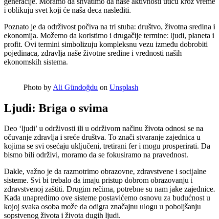
generacije. Moramo da shvatimo da naše aktivnosti utiču kroz vreme
i oblikuju svet koji će naša deca naslediti.
Poznato je da održivost počiva na tri stuba: društvo, životna sredina i
ekonomija. Možemo da koristimo i drugačije termine: ljudi, planeta i
profit. Ovi termini simbolizuju kompleksnu vezu između dobrobiti
pojedinaca, zdravlja naše životne sredine i vrednosti naših
ekonomskih sistema.
Photo by
Ali Gündoğdu
on
Unsplash
Ljudi: Briga o svima
Deo ‘ljudi’ u održivosti ili u održivom načinu života odnosi se na
očuvanje zdravlja i sreće društva. To znači stvaranje zajednica u
kojima se svi osećaju uključeni, tretirani fer i mogu prosperirati. Da
bismo bili održivi, moramo da se fokusiramo na pravednost.
Dakle, važno je da razmotrimo obrazovne, zdravstvene i socijalne
sisteme. Svi bi trebalo da imaju pristup dobrom obrazovanju i
zdravstvenoj zaštiti. Drugim rečima, potrebne su nam jake zajednice.
Kada unapredimo ove sisteme postavićemo osnovu za budućnost u
kojoj svaka osoba može da odigra značajnu ulogu u poboljšanju
sopstvenog života i života dugih ljudi.