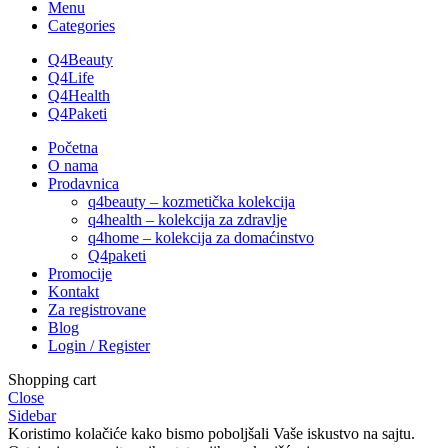
Menu
Categories
Q4Beauty
Q4Life
Q4Health
Q4Paketi
Početna
O nama
Prodavnica
q4beauty – kozmetička kolekcija
q4health – kolekcija za zdravlje
q4home – kolekcija za domaćinstvo
Q4paketi
Promocije
Kontakt
Za registrovane
Blog
Login / Register
Shopping cart
Close
Sidebar
Koristimo kolačiće kako bismo poboljšali Vaše iskustvo na sajtu.