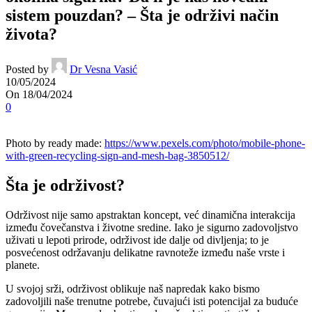
sistem pouzdan? – Šta je održivi način
života?
Posted by
Dr Vesna Vasić
10/05/2024
On 18/04/2024
0
Photo by ready made:
https://www.pexels.com/photo/mobile-phone-
with-green-recycling-sign-and-mesh-bag-3850512/
Šta je održivost?
Održivost nije samo apstraktan koncept, već dinamična interakcija
između čovečanstva i životne sredine. Iako je sigurno zadovoljstvo
uživati u lepoti prirode, održivost ide dalje od divljenja; to je
posvećenost održavanju delikatne ravnoteže između naše vrste i
planete.
U svojoj srži, održivost oblikuje naš napredak kako bismo
zadovoljili naše trenutne potrebe, čuvajući isti potencijal za buduće