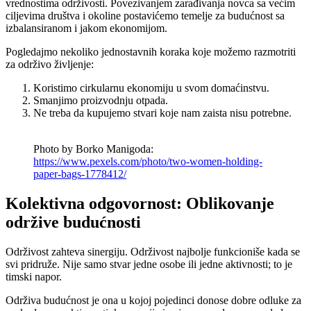
vrednostima održivosti. Povezivanjem zarađivanja novca sa većim
ciljevima društva i okoline postavićemo temelje za budućnost sa
izbalansiranom i jakom ekonomijom.
Pogledajmo nekoliko jednostavnih koraka koje možemo razmotriti
za održivo življenje:
Koristimo cirkularnu ekonomiju u svom domaćinstvu.
Smanjimo proizvodnju otpada.
Ne treba da kupujemo stvari koje nam zaista nisu potrebne.
Photo by Borko Manigoda:
https://www.pexels.com/photo/two-women-holding-
paper-bags-1778412/
Kolektivna odgovornost: Oblikovanje
održive budućnosti
Održivost zahteva sinergiju. Održivost najbolje funkcioniše kada se
svi pridruže. Nije samo stvar jedne osobe ili jedne aktivnosti; to je
timski napor.
Održiva budućnost je ona u kojoj pojedinci donose dobre odluke za