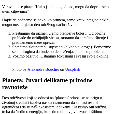
Verovatno se pitate: ‘Kako ja, kao pojedinac, mogu da doprinesem
ovim ciljevima?’
Hajde da počnemo sa nekoliko primera, samo kratki pregled nekih
mogućnosti koje su deo održivog načina života:
Prestanimo da razmenjujemo prenosive bolesti. Od obične
prehlade do ozbiljnijih virusa, moramo da sprečimo širenje i
preduzmemo mere opreza.
Sprečimo zloupotrebu supstanci (alkohola, droga). Pomozimo
sebi i drugima da budemo deo rešenja, a ne deo problema.
Vozimo pažljivo. Ostanimo fokusirani i svesni svoje okoline.
Photo by
Alexandre Boucher
on
Unsplash
Planeta: čuvari delikatne prirodne
ravnoteže
Deo održivosti koji se odnosi na ‘planetu’ odnosi se na brigu o
životnoj sredini i izaziva nas da razumemo da su naši resursi
ograničeni i da su naši ekosistemi delikatni. Da bismo bili održivi,
treba da štedimo energiju, koristimo obnovljive izvore i štitimo