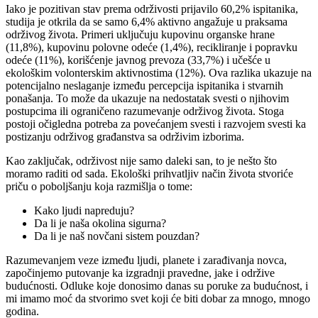
Iako je pozitivan stav prema održivosti prijavilo 60,2% ispitanika,
studija je otkrila da se samo 6,4% aktivno angažuje u praksama
održivog života. Primeri uključuju kupovinu organske hrane
(11,8%), kupovinu polovne odeće (1,4%), recikliranje i popravku
odeće (11%), korišćenje javnog prevoza (33,7%) i učešće u
ekološkim volonterskim aktivnostima (12%). Ova razlika ukazuje na
potencijalno neslaganje između percepcija ispitanika i stvarnih
ponašanja. To može da ukazuje na nedostatak svesti o njihovim
postupcima ili ograničeno razumevanje održivog života. Stoga
postoji očigledna potreba za povećanjem svesti i razvojem svesti ka
postizanju održivog građanstva sa održivim izborima.
Kao zaključak, održivost nije samo daleki san, to je nešto što
moramo raditi od sada. Ekološki prihvatljiv način života stvoriće
priču o poboljšanju koja razmišlja o tome:
Kako ljudi napreduju?
Da li je naša okolina sigurna?
Da li je naš novčani sistem pouzdan?
Razumevanjem veze između ljudi, planete i zarađivanja novca,
započinjemo putovanje ka izgradnji pravedne, jake i održive
budućnosti. Odluke koje donosimo danas su poruke za budućnost, i
mi imamo moć da stvorimo svet koji će biti dobar za mnogo, mnogo
godina.