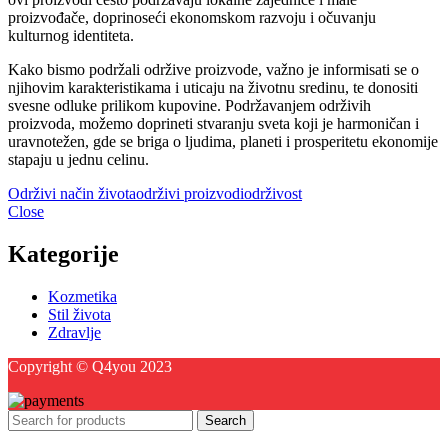
proizvođače, doprinoseći ekonomskom razvoju i očuvanju
kulturnog identiteta.
Kako bismo podržali održive proizvode, važno je informisati se o
njihovim karakteristikama i uticaju na životnu sredinu, te donositi
svesne odluke prilikom kupovine. Podržavanjem održivih
proizvoda, možemo doprineti stvaranju sveta koji je harmoničan i
uravnotežen, gde se briga o ljudima, planeti i prosperitetu ekonomije
stapaju u jednu celinu.
Održivi način života
održivi proizvodi
održivost
Close
Kategorije
Kozmetika
Stil života
Zdravlje
Copyright © Q4you 2023
Search