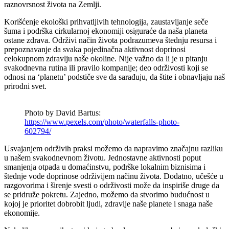
raznovrsnost života na Zemlji.
Korišćenje ekološki prihvatljivih tehnologija, zaustavljanje seče
šuma i podrška cirkularnoj ekonomiji osiguraće da naša planeta
ostane zdrava. Održivi način života podrazumeva štednju resursa i
prepoznavanje da svaka pojedinačna aktivnost doprinosi
celokupnom zdravlju naše okoline. Nije važno da li je u pitanju
svakodnevna rutina ili pravilo kompanije; deo održivosti koji se
odnosi na ‘planetu’ podstiče sve da sarađuju, da štite i obnavljaju naš
prirodni svet.
Photo by David Bartus:
https://www.pexels.com/photo/waterfalls-photo-
602794/
Usvajanjem održivih praksi možemo da napravimo značajnu razliku
u našem svakodnevnom životu. Jednostavne aktivnosti poput
smanjenja otpada u domaćinstvu, podrške lokalnim biznisima i
štednje vode doprinose održivijem načinu života. Dodatno, učešće u
razgovorima i širenje svesti o održivosti može da inspiriše druge da
se pridruže pokretu. Zajedno, možemo da stvorimo budućnost u
kojoj je prioritet dobrobit ljudi, zdravlje naše planete i snaga naše
ekonomije.