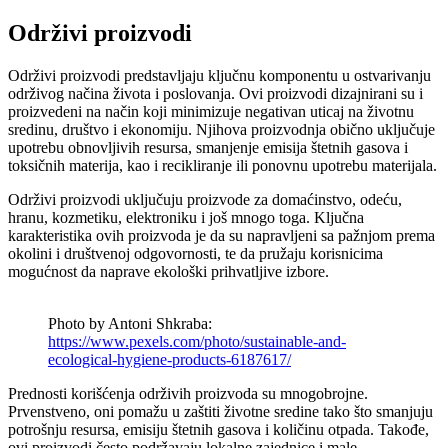
Održivi proizvodi
Održivi proizvodi predstavljaju ključnu komponentu u ostvarivanju
održivog načina života i poslovanja. Ovi proizvodi dizajnirani su i
proizvedeni na način koji minimizuje negativan uticaj na životnu
sredinu, društvo i ekonomiju. Njihova proizvodnja obično uključuje
upotrebu obnovljivih resursa, smanjenje emisija štetnih gasova i
toksičnih materija, kao i recikliranje ili ponovnu upotrebu materijala.
Održivi proizvodi uključuju proizvode za domaćinstvo, odeću,
hranu, kozmetiku, elektroniku i još mnogo toga. Ključna
karakteristika ovih proizvoda je da su napravljeni sa pažnjom prema
okolini i društvenoj odgovornosti, te da pružaju korisnicima
mogućnost da naprave ekološki prihvatljive izbore.
Photo by Antoni Shkraba:
https://www.pexels.com/photo/sustainable-and-
ecological-hygiene-products-6187617/
Prednosti korišćenja održivih proizvoda su mnogobrojne.
Prvenstveno, oni pomažu u zaštiti životne sredine tako što smanjuju
potrošnju resursa, emisiju štetnih gasova i količinu otpada. Takođe,
ovi proizvodi često podržavaju lokalne zajednice i male