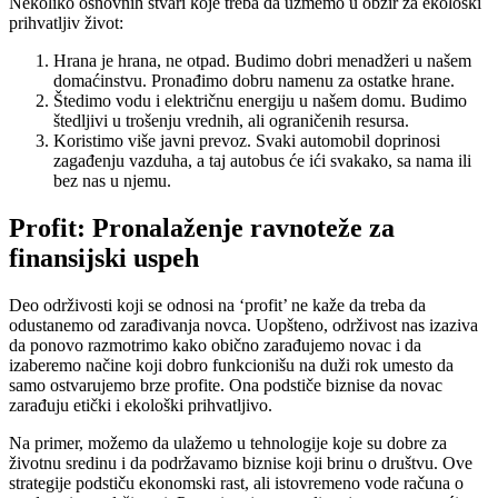
Nekoliko osnovnih stvari koje treba da uzmemo u obzir za ekološki
prihvatljiv život:
Hrana je hrana, ne otpad. Budimo dobri menadžeri u našem
domaćinstvu. Pronađimo dobru namenu za ostatke hrane.
Štedimo vodu i električnu energiju u našem domu. Budimo
štedljivi u trošenju vrednih, ali ograničenih resursa.
Koristimo više javni prevoz. Svaki automobil doprinosi
zagađenju vazduha, a taj autobus će ići svakako, sa nama ili
bez nas u njemu.
Profit: Pronalaženje ravnoteže za
finansijski uspeh
Deo održivosti koji se odnosi na ‘profit’ ne kaže da treba da
odustanemo od zarađivanja novca. Uopšteno, održivost nas izaziva
da ponovo razmotrimo kako obično zarađujemo novac i da
izaberemo načine koji dobro funkcionišu na duži rok umesto da
samo ostvarujemo brze profite. Ona podstiče biznise da novac
zarađuju etički i ekološki prihvatljivo.
Na primer, možemo da ulažemo u tehnologije koje su dobre za
životnu sredinu i da podržavamo biznise koji brinu o društvu. Ove
strategije podstiču ekonomski rast, ali istovremeno vode računa o