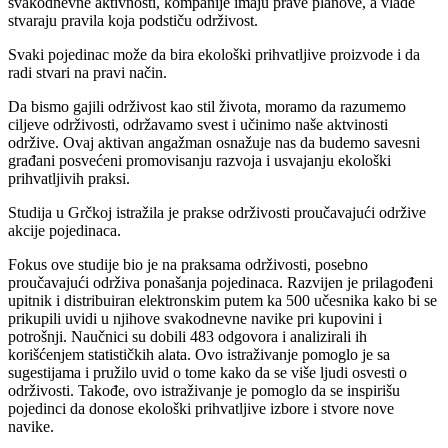
svakodnevne aktivnosti, kompanije imaju prave planove, a vlade
stvaraju pravila koja podstiču održivost.
Svaki pojedinac može da bira ekološki prihvatljive proizvode i da
radi stvari na pravi način.
Da bismo gajili održivost kao stil života, moramo da razumemo
ciljeve održivosti, održavamo svest i učinimo naše aktvinosti
održive. Ovaj aktivan angažman osnažuje nas da budemo savesni
građani posvećeni promovisanju razvoja i usvajanju ekološki
prihvatljivih praksi.
Studija u Grčkoj istražila je prakse održivosti proučavajući održive
akcije pojedinaca.
Fokus ove studije bio je na praksama održivosti, posebno
proučavajući održiva ponašanja pojedinaca. Razvijen je prilagođeni
upitnik i distribuiran elektronskim putem ka 500 učesnika kako bi se
prikupili uvidi u njihove svakodnevne navike pri kupovini i
potrošnji. Naučnici su dobili 483 odgovora i analizirali ih
korišćenjem statističkih alata. Ovo istraživanje pomoglo je sa
sugestijama i pružilo uvid o tome kako da se više ljudi osvesti o
održivosti. Takođe, ovo istraživanje je pomoglo da se inspirišu
pojedinci da donose ekološki prihvatljive izbore i stvore nove
navike.